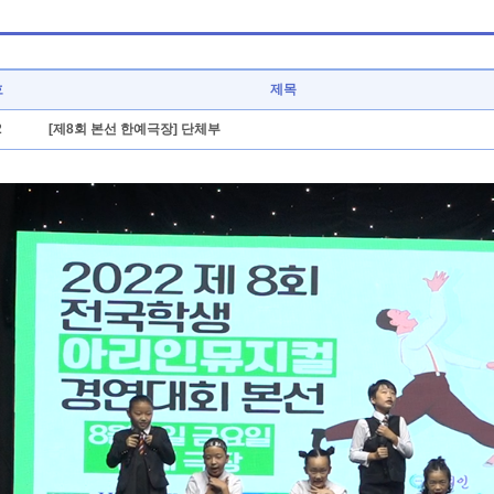
호
제목
2
[제8회 본선 한예극장] 단체부