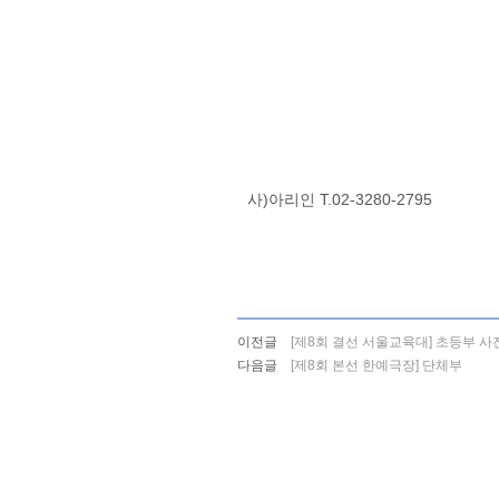
사)아리인 T.02-3280-2795
이전글
[제8회 결선 서울교육대] 초등부 사
다음글
[제8회 본선 한예극장] 단체부