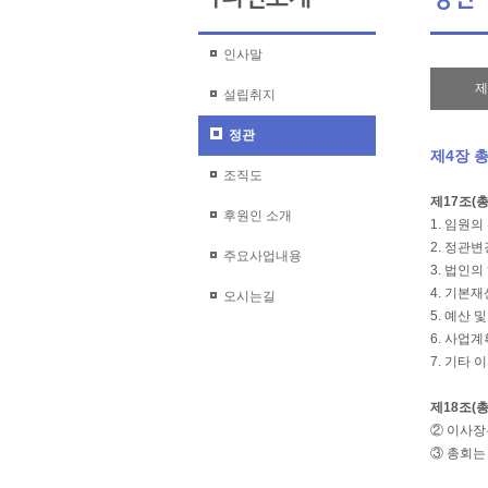
인사말
제
설립취지
정관
제4장 
조직도
제17조(
후원인 소개
1. 임원의
2. 정관
주요사업내용
3. 법인
4. 기본
오시는길
5. 예산 
6. 사업
7. 기타
제18조(
② 이사장
③ 총회는