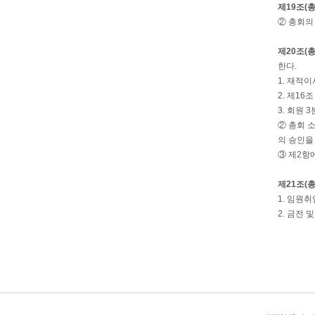
제19조(
② 총회의
제20조(
한다.
1. 재적
2. 제1
3. 회원
② 총회 
의 승인을
③ 제2항
제21조(
1. 임원
2. 금전