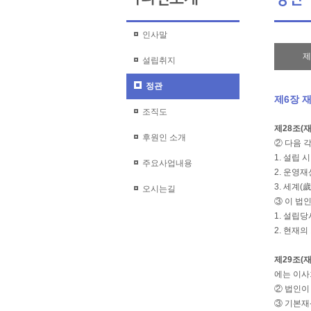
인사말
제
설립취지
정관
제6장 
조직도
제28조(
후원인 소개
② 다음 
1. 설립
주요사업내용
2. 운영
3. 세계(
오시는길
③ 이 법
1. 설립
2. 현재
제29조(
에는 이사
② 법인이
③ 기본재