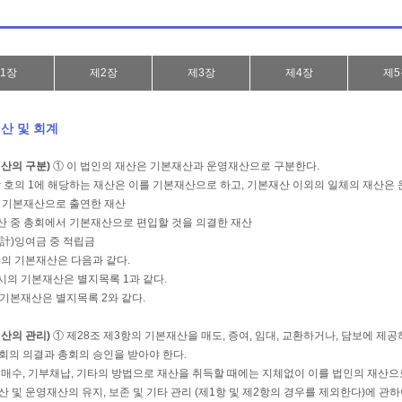
1장
제2장
제3장
제4장
제5
재산 및 회계
재산의 구분)
① 이 법인의 재산은 기본재산과 운영재산으로 구분한다.
각 호의 1에 해당하는 재산은 이를 기본재산으로 하고, 기본재산 이외의 일체의 재산은
 시 기본재산으로 출연한 재산
재산 중 총회에서 기본재산으로 편입할 것을 의결한 재산
歲計)잉여금 중 적립금
인의 기본재산은 다음과 같다.
당시의 기본재산은 별지목록 1과 같다.
의 기본재산은 별지목록 2와 같다.
재산의 관리)
① 제28조 제3항의 기본재산을 매도, 증여, 임대, 교환하거나, 담보에 제
회의 의결과 총회의 승인을 받아야 한다.
 매수, 기부채납, 기타의 방법으로 재산을 취득할 때에는 지체없이 이를 법인의 재산으
산 및 운영재산의 유지, 보존 및 기타 관리 (제1항 및 제2항의 경우를 제외한다)에 관