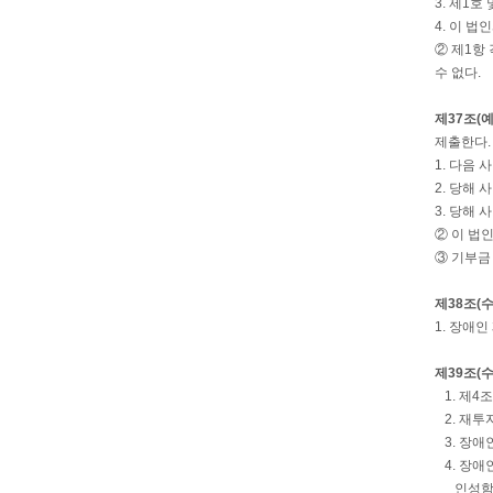
3. 제1
4. 이 
② 제1항
수 없다.
제37조(
제출한다.
1. 다음
2. 당해
3. 당해
② 이 법
③ 기부금
제38조(
1. 장애
제39조(
1. 제4
2. 재투
3. 장애
4. 장애
인성함양을