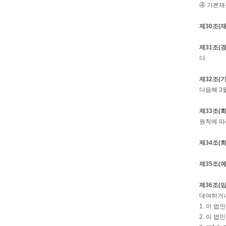
④ 기본재
제30조(
제31조(
다.
제32조(
다음해 3
제33조(
원칙에 따
제34조(
제35조(
제36조(
대여하거나
1. 이 법
2. 이 법